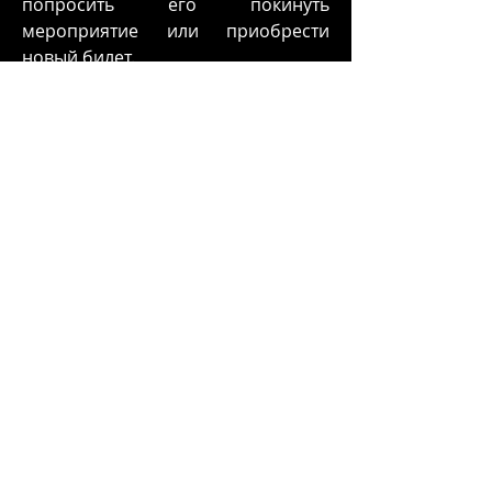
попросить его покинуть
мероприятие или приобрести
новый билет.
На территории клуба есть
бесплатный WiFi
Возможно использование маски
(можно приобрести на месте)
Если у вас возникли вопросы,
пишите
info@swingerparty.ee
English
Swinger Party events are held every
saturday 20:00 - 6:00 in
Club 69
, at Sakala
22a, Tallinn.
We have bar, disco, two saunas,
swimming pool, sling, glory hole, video
and private rooms.
Dress-code: better naked. May leave sexy