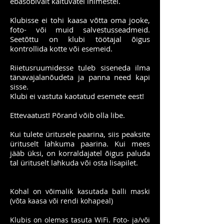
ebasobivalt käituvatel inimestel.
Klubisse ei tohi kaasa võtta oma jooke,
foto- või muid salvestusseadmeid.
Seetõttu on klubi töötajal õigus
kontrollida kotte või esemeid.
Riietusruumidesse tuleb siseneda ilma
tänavajalanõudeta ja panna need kapi
sisse.
Klubi ei vastuta kaotatud esemete eest!
Ettevaatust! Põrand võib olla libe.
Kui tulete üritusele paarina, siis peaksite
ürituselt lahkuma paarina. Kui mees
jääb üksi, on korraldajatel õigus paluda
tal ürituselt lahkuda või osta lisapilet.
Kohal on võimalik kasutada balli maski
(võta kaasa või rendi kohapeal)
Klubis on olemas tasuta WiFi. Foto- ja/või