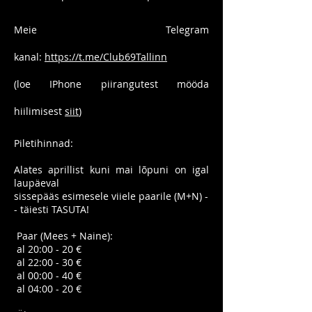
Meie Telegram
kanal:
https://t.me/Club69Tallinn
(loe IPhone piirangutest mööda
hiilimisest
siit
)
Piletihinnad:
Alates aprillist kuni mai lõpuni on igal
laupäeval
sissepääs esimesele viiele paarile (M+N) -
- täiesti TASUTA!
Paar (Mees + Naine):
al 20
:00 - 20 €
al
22:00 - 30 €
al
00:00 - 40 €
al
04:00 - 20 €