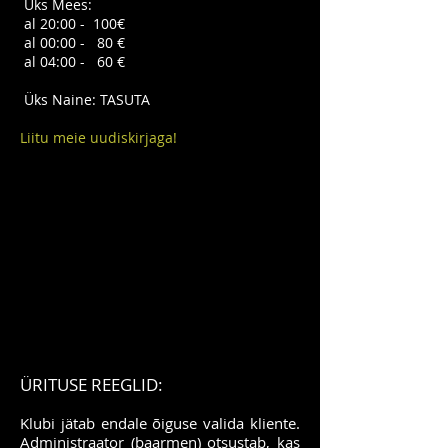
Üks Mees:
al
20:00 - 100€
al
00:00 - 80 €
al
04:00 - 60 €
Üks Naine: TASUTA
Liitu meie uudiskirjaga!
ÜRITUSE REEGLID:
Klubi jätab endale õiguse valida kliente.
Administraator (baarmen) otsustab, kas