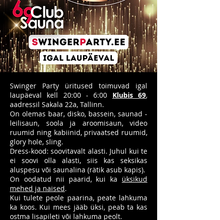
Swinger Party üritused toimuvad igal
laupäeval kell 20:00 - 6:00
Klubis 69
,
aadressil Sakala 22a, Tallinn.
On olemas baar, disko, bassein, saunad -
leilisaun, soola ja aroomisaun, video
ruumid ning kabiinid, privaatsed ruumid,
glory hole, sling.
Dress-kood: soovitavalt alasti. Juhul kui te
ei soovi olla alasti, siis kas seksikas
aluspesu või saunalina (rätik asub kapis).
On oodatud nii paarid, kui ka
üksikud
mehed ja naised
.
Kui tulete peole paarina, peate lahkuma
ka koos. Kui mees jääb üksi, peab ta kas
ostma lisapileti või lahkuma peolt.