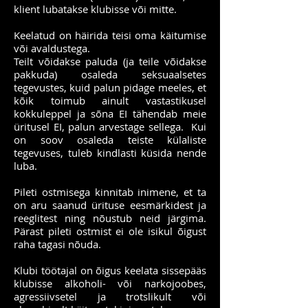
klient lubatakse klubisse või mitte.
Keelatud on häirida teisi oma käitumise
või avaldustega.
Teilt võidakse paluda (ja teile võidakse
pakkuda) osaleda seksuaalsetes
tegevustes, kuid palun pidage meeles, et
kõik toimub ainult vastastikusel
kokkuleppel ja sõna EI tähendab meie
üritusel EI, palun arvestage sellega. Kui
on soov osaleda teiste külaliste
tegevuses, tuleb kindlasti küsida nende
luba.
Pileti ostmisega kinnitab inimene, et ta
on aru saanud ürituse eesmärkidest ja
reeglitest ning nõustub neid järgima.
Pärast pileti ostmist ei ole isikul õigust
raha tagasi nõuda.
Klubi töötajal on õigus keelata sissepääs
klubisse alkoholi- või narkojoobes,
agressiivsetel ja trotslikult või