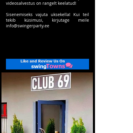
videosalvestus on rangelt keelatud!
Sisenemiseks vajuta uksekella! Kui teil
tekib küsimusi, kirjutage meile
info@swingerparty.ee